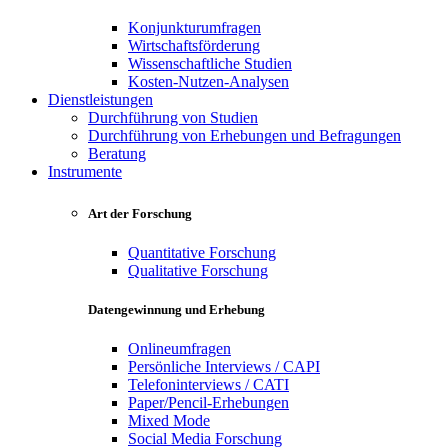
Konjunkturumfragen
Wirtschaftsförderung
Wissenschaftliche Studien
Kosten-Nutzen-Analysen
Dienstleistungen
Durchführung von Studien
Durchführung von Erhebungen und Befragungen
Beratung
Instrumente
Art der Forschung
Quantitative Forschung
Qualitative Forschung
Datengewinnung und Erhebung
Onlineumfragen
Persönliche Interviews / CAPI
Telefoninterviews / CATI
Paper/Pencil-Erhebungen
Mixed Mode
Social Media Forschung