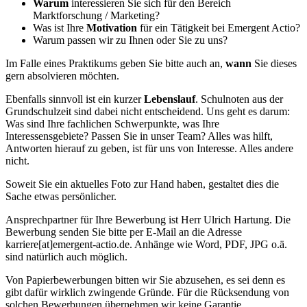
Warum
interessieren Sie sich für den Bereich
Marktforschung / Marketing?
Was ist Ihre
Motivation
für ein Tätigkeit bei Emergent Actio?
Warum passen wir zu Ihnen oder Sie zu uns?
Im Falle eines Praktikums geben Sie bitte auch an,
wann
Sie dieses
gern absolvieren möchten.
Ebenfalls sinnvoll ist ein kurzer
Lebenslauf
. Schulnoten aus der
Grundschulzeit sind dabei nicht entscheidend. Uns geht es darum:
Was sind Ihre fachlichen Schwerpunkte, was Ihre
Interessensgebiete? Passen Sie in unser Team? Alles was hilft,
Antworten hierauf zu geben, ist für uns von Interesse. Alles andere
nicht.
Soweit Sie ein aktuelles Foto zur Hand haben, gestaltet dies die
Sache etwas persönlicher.
Ansprechpartner für Ihre Bewerbung ist Herr Ulrich Hartung. Die
Bewerbung senden Sie bitte per E-Mail an die Adresse
karriere[at]emergent-actio.de. Anhänge wie Word, PDF, JPG o.ä.
sind natürlich auch möglich.
Von Papierbewerbungen bitten wir Sie abzusehen, es sei denn es
gibt dafür wirklich zwingende Gründe. Für die Rücksendung von
solchen Bewerbungen übernehmen wir keine Garantie.